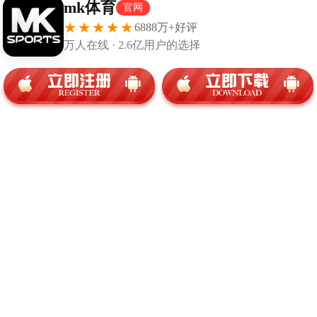
开云体育网页版登录入口-
场
英超
唯一去向洛杉矶？曝快艇已
步行者展开谈判
，杨
右的
体坛周报全媒体记者 李辉 步行者中锋迈尔斯·特纳
字在今天又一次和洛杉矶球队联系到一起，但这支
并非洛杉矶湖人，而是他们的同城死敌洛杉矶快艇
据...