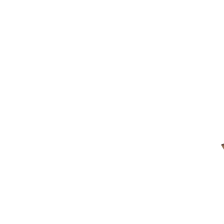
首页
nba
开云体育app下载-前体能教
西甲
练：马竞每年都在与皇萨竞