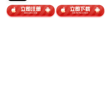
开云体育官网-天津迎来新赛季首次挑
nba
战 朱婷再战科舍列娃引关注
体坛周报全媒体特约记者 陶渊 北京时间11月8
日，2019-20赛季中国女排超级联赛进入第三轮
争夺。天津女排将迎来本赛季的第一场硬仗，对
手是拥有多名内...