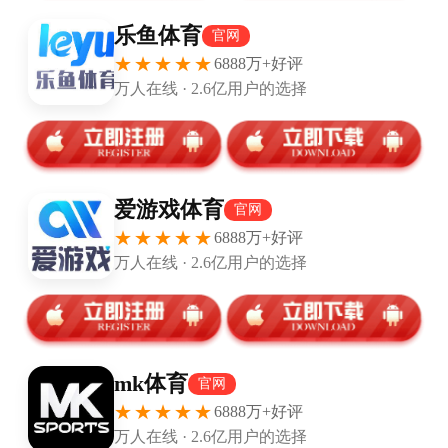
Kaiyun Sports·开云体育（中国）官方网-
网页版登录入口