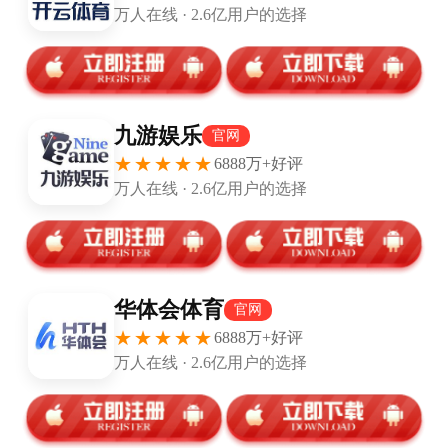
3月1日，据天津媒体《天津日报》报道，鉴于当
前中超各队普遍欠薪的现状，今年中超联赛的准
入门槛仍将继续放低。 据该媒体透露，目前中
国足球职业联赛很...