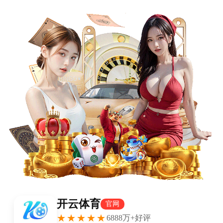
菜单
开云官方网-天残地缺的
拜仁再输克星，纳帅为
没有赢球找借口
体坛周报全媒体记者 黄思隽 吃饭睡觉打拜仁，就是如此
倔强。去年10月下旬在德国杯上碾压，如今又在劣势下
反败为胜，门兴格拉德巴赫完成了对拜仁的连胜，本赛
季双线3次交锋2胜1平保持不败，也取代多特蒙德，成为
在安联竞技场击败拜仁次数最多的球队——这是继2011/