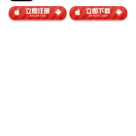
克洛普说，当晚唯一阴影是张伯伦的脚踝受伤。“我们5天
之后又有比赛，这真的很棘手。当他落地时，他被踢了一
脚，并压在脚踝上面翻了个身。他感觉还算好，当然远不
是健康状况，我们必须看看是拉到韧带，还是部分断裂或
完全撕裂了，这是今晚很大的阴影。”
弗拉门戈主教练
热苏斯
为自己的球员感到自豪，“利物浦正
在享受他们10年来最好的时光。他们踢了一场精彩的比
赛，弗拉门戈也很出色。我们能够和利物浦抗衡，我对弗
拉门戈所做的一切感到非常满意。巴西俱乐部未来将成为
欧洲俱乐部的竞争者，我们今天展示了这点。”