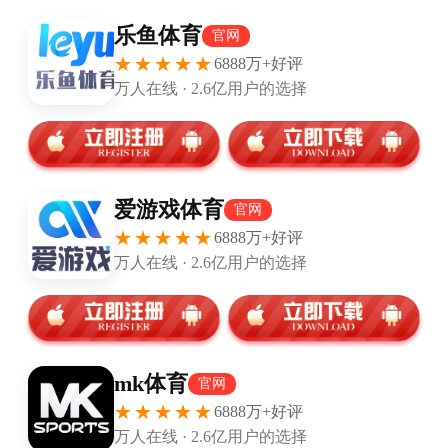
曾有人批评克洛普将所有成年队员带来卡塔尔，让一帮小
孩出战联赛杯的决定，
克洛普
表示，比赛过程证明此举的
必要，“在这样的时刻，还有过去的一些片段，让我很难找
到合适的非母语词汇。很难找到合适的语言来表达我对小
伙子们的尊重，这太不可思议了。我们取得了这么多成
就。”
“我看了很多精彩的表演，我真的很高兴。我认为我们今晚
的胜利当之无愧。我们表现更好。在决定性的时刻，我们
有位非常好的门将，而在其他时刻，我们是占主导地位的
球队，所以我真的很高兴。”
“从不同方面来说，这场比赛非常激烈；这不是我们踢过的
最好的比赛，但足以取胜。对于俱乐部来说，这是美妙的
夜晚。我之前说过，我不知道这会是什么感觉。现在我知
道这感觉很棒，绝对美妙。我为小伙子们感到骄傲。”