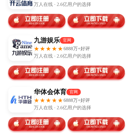
而已。压力更应该是那些无家可归的人，不知道自己的
下一顿饭在哪里；压力也更应该是那些单亲母亲，...
xiaoqiao
2026-05-11
183
体坛周报全媒体记者 李辉
开拓者球星达米安·利拉德素来是球迷心中的正义人士，正
能量爆棚的他经常会说出让球迷们感到振奋的观点，比如
此前利拉德在谈到球员压力的问题时曾表示，“压力，不，
老兄，这只是打篮球而已。压力更应该是那些无家可归的
人，不知道自己的下一顿饭在哪里；压力也更应该是那些