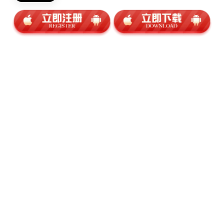
A复赛后采取的比赛形式，据目前普遍的一种说法，NBA
可能会在复赛后直接开启季后赛，并按照世界杯的方式由
停摆前排名前16的球队进行混战，此外还有一种说法是本
赛季NBA只进行70场常规赛，也就是复赛后只打5场常规
赛便直接进行季后赛，这样的方式也让利拉德难以接受，
他在昨日接受采访时表示，“如果我们是抱着随便打几场比
赛完成常规赛的态度重启联赛，让我们上场打一些没有意
义的比赛，我们无法得到真正冲击季后赛的机会，那么虽
然我会一直和球队待在一起，但是我不会去参加比赛。我
明确告诉你们，你们可以把我的态度发表出去。”
“如果联盟决定重启，但是我们并没有机会冲击季后赛，那
么我肯定会参加每一次训练，和球队待在一起，但是在比
赛的时候，我会一直坐在板凳上。”利拉德说道：“如果联盟